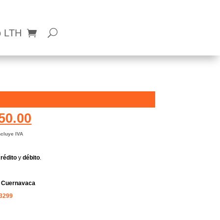
o LTH
50.00
ncluye IVA
rédito
y
débito
.
n
Cuernavaca
 3299