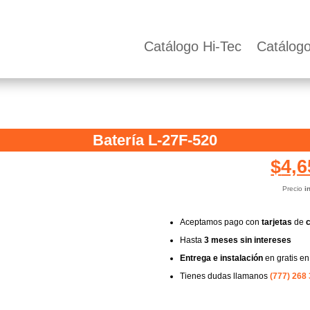
Catálogo Hi-Tec
Catálog
Batería L-27F-520
$
4,6
Precio
i
Aceptamos pago con
tarjetas
de
c
Hasta
3 meses sin intereses
Entrega e instalación
en gratis e
Tienes dudas llamanos
(777) 268